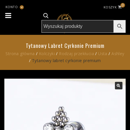
0
KONTO
KOSZYK
Tytanowy Labret Cyrkonie Premium
Strona główna
/
Kolczyki
/
Rodzaj przekłucia
/
Usta
/
Ashley
/
Tytanowy labret cyrkonie premium