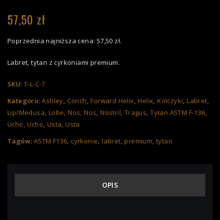
57,50
zł
Poprzednia najniższa cena:
57,50
zł
.
Labret, tytan z cyrkoniami premium.
SKU:
T-L-C-7
Kategorii:
Ashley
,
Conch
,
Forward Helix
,
Helix
,
Kolczyki
,
Labret
,
Lip/Medusa
,
Lobe
,
Nos
,
Nos
,
Nostril
,
Tragus
,
Tytan ASTM F-136
,
Ucho
,
Ucho
,
Usta
,
Usta
Tagów:
ASTM F136
,
cyrkonie
,
labret
,
premium
,
tytan
OPIS