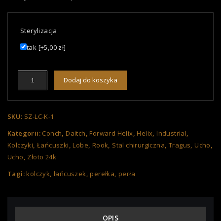
Sterylizacja
tak
[+5,00 zł]
Dodaj do koszyka
SKU:
SZ-LC-K-1
Kategorii:
Conch
,
Daitch
,
Forward Helix
,
Helix
,
Industrial
,
Kolczyki
,
Łańcuszki
,
Lobe
,
Rook
,
Stal chirurgiczna
,
Tragus
,
Ucho
,
Ucho
,
Złoto 24k
Tagi:
kolczyk
,
łańcuszek
,
perełka
,
perła
OPIS