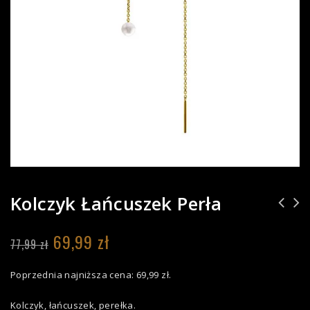
Kolczyk Łańcuszek Perła
69,99
zł
77,99
zł
Poprzednia najniższa cena:
69,99
zł
.
Kolczyk, łańcuszek, perełka.