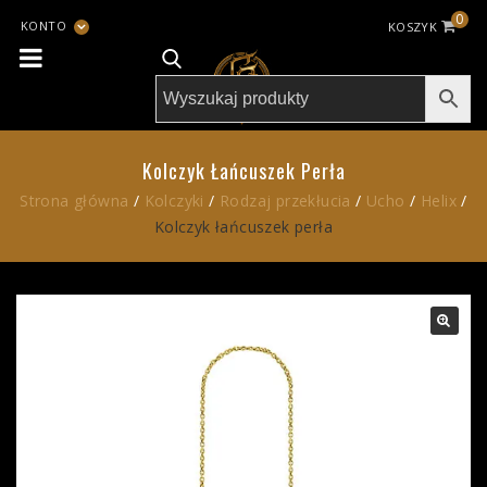
0
KONTO
KOSZYK
Kolczyk Łańcuszek Perła
Strona główna
/
Kolczyki
/
Rodzaj przekłucia
/
Ucho
/
Helix
/
Kolczyk łańcuszek perła
-10%