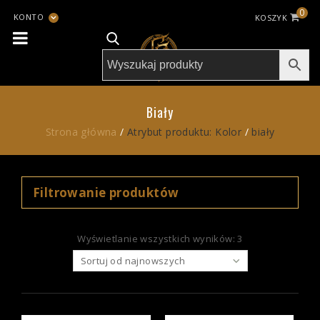
0
KONTO
KOSZYK
Biały
Strona główna
/
Atrybut produktu: Kolor
/
biały
Wyświetlanie wszystkich wyników: 3
27 zł
100 zł
Sortuj od najnowszych
27
45
64
82
100
Promocja