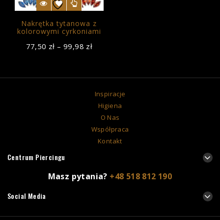
Nakrętka tytanowa z
kolorowymi cyrkoniami
77,50
zł
–
99,98
zł
Inspiracje
Higiena
O Nas
Współpraca
Kontakt
Centrum Piercingu
Masz pytania?
+48 518 812 190
Social Media