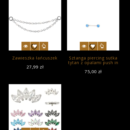
Kategorie produktów
Uncategorized
Biżuteria push-in
Dla profesjonalistów
Kolczyki
Zawieszka łańcuszek
Sztanga piercing sutka
Materiał
tytan z opalami push in
27,99
zł
75,00
zł
Nowości
Tunele i rozpychacze